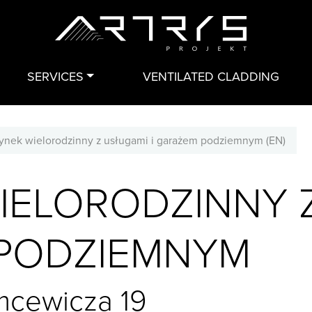
SERVICES
VENTILATED CLADDING
ynek wielorodzinny z usługami i garażem podziemnym (EN)
IELORODZINNY 
 PODZIEMNYM
mcewicza 19