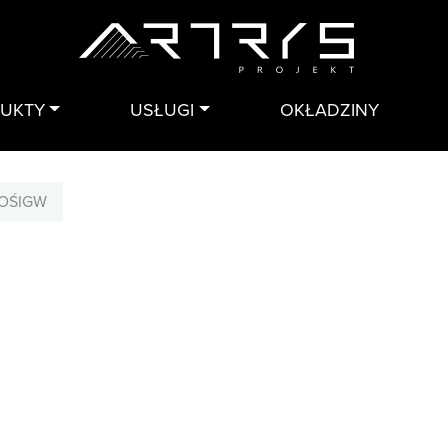
DUKTY
USŁUGI
OKŁADZINY
OŚIGW