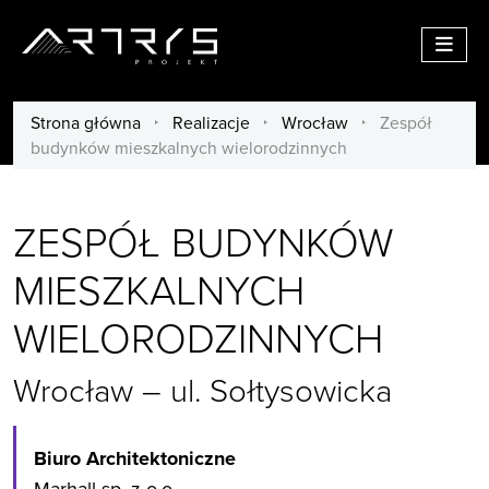
Menu
Strona główna
/
Realizacje
/
Wrocław
/
Zespół
budynków mieszkalnych wielorodzinnych
ZESPÓŁ BUDYNKÓW
MIESZKALNYCH
WIELORODZINNYCH
Wrocław – ul. Sołtysowicka
Biuro Architektoniczne
Marhall sp. z o.o.